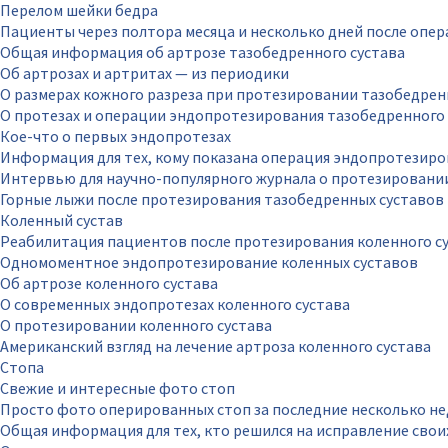
Перелом шейки бедра
Пациенты через полтора месяца и несколько дней после опе
Общая информация об артрозе тазобедренного сустава
Об артрозах и артритах — из периодики
О размерах кожного разреза при протезировании тазобедрен
О протезах и операции эндопротезирования тазобедренного 
Кое-что о первых эндопротезах
Информация для тех, кому показана операция эндопротезиро
Интервью для научно-популярного журнала о протезировани
Горные лыжи после протезирования тазобедренных суставов
Коленный сустав
Реабилитация пациентов после протезирования коленного с
Одномоментное эндопротезирование коленных суставов
Об артрозе коленного сустава
О современных эндопротезах коленного сустава
О протезировании коленного сустава
Американский взгляд на лечение артроза коленного сустава
Стопа
Свежие и интересные фото стоп
Просто фото оперированных стоп за последние несколько не
Общая информация для тех, кто решился на исправление свои