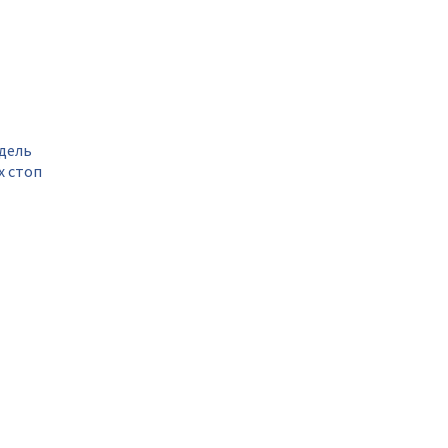
дель
х стоп