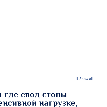
Show all
и где свод стопы
енсивной нагрузке,