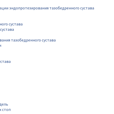
рации эндопротезирования тазобедренного сустава
ного сустава
сустава
вания тазобедренного сустава
и
устава
дель
х стоп