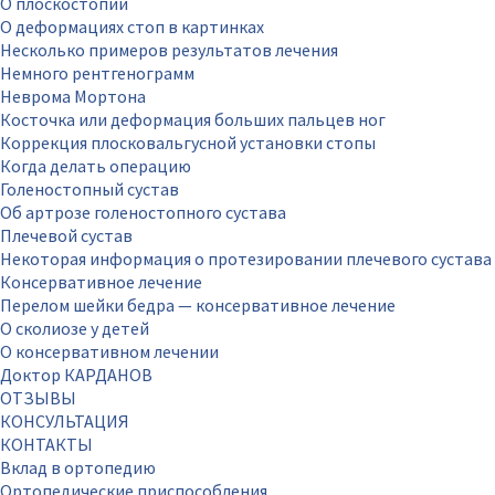
О плоскостопии
О деформациях стоп в картинках
Несколько примеров результатов лечения
Немного рентгенограмм
Неврома Мортона
Косточка или деформация больших пальцев ног
Коррекция плосковальгусной установки стопы
Когда делать операцию
Голеностопный сустав
Об артрозе голеностопного сустава
Плечевой сустав
Некоторая информация о протезировании плечевого сустава
Консервативное лечение
Перелом шейки бедра — консервативное лечение
О сколиозе у детей
О консервативном лечении
Доктор КАРДАНОВ
ОТЗЫВЫ
КОНСУЛЬТАЦИЯ
КОНТАКТЫ
Вклад в ортопедию
Ортопедические приспособления