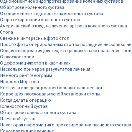
Одномоментное эндопротезирование коленных суставов
Об артрозе коленного сустава
О современных эндопротезах коленного сустава
О протезировании коленного сустава
Американский взгляд на лечение артроза коленного сустава
Стопа
Свежие и интересные фото стоп
Просто фото оперированных стоп за последние несколько не
Общая информация для тех, кто решился на исправление свои
О плоскостопии
О деформациях стоп в картинках
Несколько примеров результатов лечения
Немного рентгенограмм
Неврома Мортона
Косточка или деформация больших пальцев ног
Коррекция плосковальгусной установки стопы
Когда делать операцию
Голеностопный сустав
Об артрозе голеностопного сустава
Плечевой сустав
Некоторая информация о протезировании плечевого сустава
Консервативное лечение