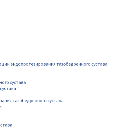
рации эндопротезирования тазобедренного сустава
ного сустава
сустава
вания тазобедренного сустава
и
устава