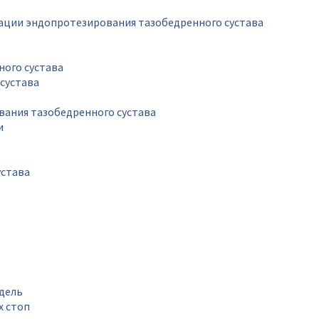
рации эндопротезирования тазобедренного сустава
ного сустава
сустава
вания тазобедренного сустава
и
устава
дель
х стоп