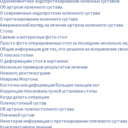
Одномоментное эндопротезирование коленных суставов
Об артрозе коленного сустава
О современных эндопротезах коленного сустава
О протезировании коленного сустава
Американский взгляд на лечение артроза коленного сустава
Стопа
Свежие и интересные фото стоп
Просто фото оперированных стоп за последние несколько не
Общая информация для тех, кто решился на исправление свои
О плоскостопии
О деформациях стоп в картинках
Несколько примеров результатов лечения
Немного рентгенограмм
Неврома Мортона
Косточка или деформация больших пальцев ног
Коррекция плосковальгусной установки стопы
Когда делать операцию
Голеностопный сустав
Об артрозе голеностопного сустава
Плечевой сустав
Некоторая информация о протезировании плечевого сустава
Консервативное лечение