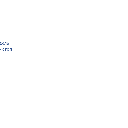
дель
х стоп