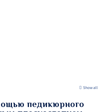
Show all
омощью педикюрного