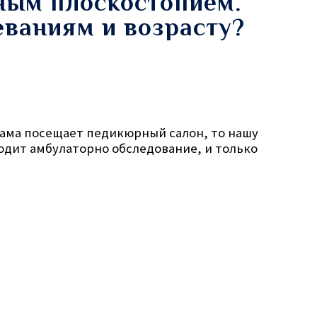
ным плоскостопием.
еваниям и возрасту?
дама посещает педикюрный салон, то нашу
одит амбулаторно обследование, и только