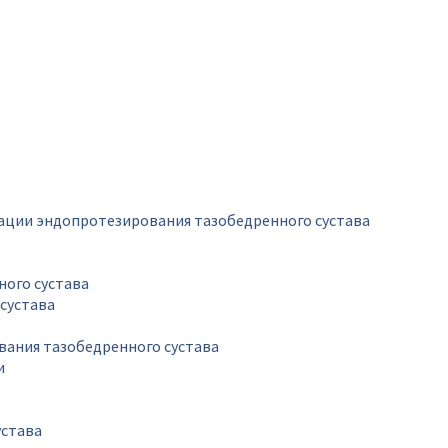
рации эндопротезирования тазобедренного сустава
ного сустава
сустава
вания тазобедренного сустава
и
устава