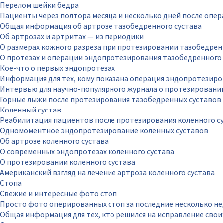
Перелом шейки бедра
Пациенты через полтора месяца и несколько дней после опе
Общая информация об артрозе тазобедренного сустава
Об артрозах и артритах — из периодики
О размерах кожного разреза при протезировании тазобедрен
О протезах и операции эндопротезирования тазобедренного 
Кое-что о первых эндопротезах
Информация для тех, кому показана операция эндопротезиро
Интервью для научно-популярного журнала о протезировани
Горные лыжи после протезирования тазобедренных суставов
Коленный сустав
Реабилитация пациентов после протезирования коленного с
Одномоментное эндопротезирование коленных суставов
Об артрозе коленного сустава
О современных эндопротезах коленного сустава
О протезировании коленного сустава
Американский взгляд на лечение артроза коленного сустава
Стопа
Свежие и интересные фото стоп
Просто фото оперированных стоп за последние несколько не
Общая информация для тех, кто решился на исправление свои