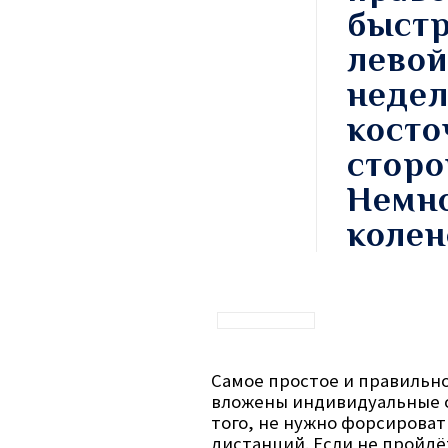
быстр
левой
недел
косто
сторо
Немно
колен
Самое простое и правильное
вложены индивидуальные о
того, не нужно форсироват
дистанций. Если не пройдё