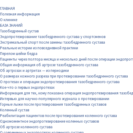
ГЛАВНАЯ
Полезная информация
О клинике
БАЗА ЗНАНИЙ
Тазобедренный сустав
Эндопротезирование тазобедренного сустава у спортсменов
Экстремальный спорт после замены тазобедренного сустава
Реальные истории из повседневной практики
Перелом шейки бедра
Пациенты через полтора месяца и несколько дней после операции эндопрот
Общая информация об артрозе тазобедренного сустава
Об артрозах и артритах — из периодики
О размерах кожного разреза при протезировании тазобедренного сустава
О протезах и операции эндопротезирования тазобедренного сустава
Кое-что о первых эндопротезах
Информация для тех, кому показана операция эндопротезирования тазобед
Интервью для научно-популярного журнала о протезировании
Горные лыжи после протезирования тазобедренных суставов
Коленный сустав
Реабилитация пациентов после протезирования коленного сустава
Одномоментное эндопротезирование коленных суставов
Об артрозе коленного сустава
О современных эндопротезах коленного сустава