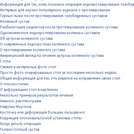
Информация для тех, кому показана операция эндопротезирования тазобед
Интервью для научно-популярного журнала о протезировании
Горные лыжи после протезирования тазобедренных суставов
Коленный сустав
Реабилитация пациентов после протезирования коленного сустава
Одномоментное эндопротезирование коленных суставов
Об артрозе коленного сустава
О современных эндопротезах коленного сустава
О протезировании коленного сустава
Американский взгляд на лечение артроза коленного сустава
Стопа
Свежие и интересные фото стоп
Просто фото оперированных стоп за последние несколько недель
Общая информация для тех, кто решился на исправление своих стоп
О плоскостопии
О деформациях стоп в картинках
Несколько примеров результатов лечения
Немного рентгенограмм
Неврома Мортона
Косточка или деформация больших пальцев ног
Коррекция плосковальгусной установки стопы
Когда делать операцию
Голеностопный сустав