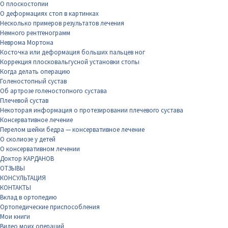
О плоскостопии
О деформациях стоп в картинках
Несколько примеров результатов лечения
Немного рентгенограмм
Неврома Мортона
Косточка или деформация больших пальцев ног
Коррекция плосковальгусной установки стопы
Когда делать операцию
Голеностопный сустав
Об артрозе голеностопного сустава
Плечевой сустав
Некоторая информация о протезировании плечевого сустава
Консервативное лечение
Перелом шейки бедра — консервативное лечение
О сколиозе у детей
О консервативном лечении
Доктор КАРДАНОВ
ОТЗЫВЫ
КОНСУЛЬТАЦИЯ
КОНТАКТЫ
Вклад в ортопедию
Ортопедические приспособления
Мои книги
Видео моих операций