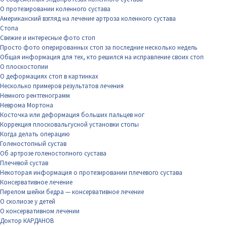
О протезировании коленного сустава
Американский взгляд на лечение артроза коленного сустава
Стопа
Свежие и интересные фото стоп
Просто фото оперированных стоп за последние несколько недель
Общая информация для тех, кто решился на исправление своих стоп
О плоскостопии
О деформациях стоп в картинках
Несколько примеров результатов лечения
Немного рентгенограмм
Неврома Мортона
Косточка или деформация больших пальцев ног
Коррекция плосковальгусной установки стопы
Когда делать операцию
Голеностопный сустав
Об артрозе голеностопного сустава
Плечевой сустав
Некоторая информация о протезировании плечевого сустава
Консервативное лечение
Перелом шейки бедра — консервативное лечение
О сколиозе у детей
О консервативном лечении
Доктор КАРДАНОВ