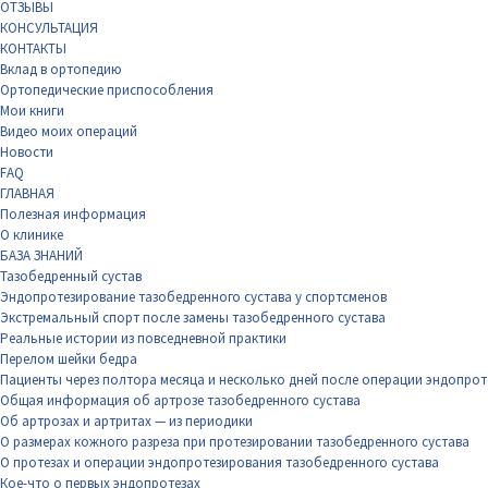
ОТЗЫВЫ
КОНСУЛЬТАЦИЯ
КОНТАКТЫ
Вклад в ортопедию
Ортопедические приспособления
Мои книги
Видео моих операций
Новости
FAQ
ГЛАВНАЯ
Полезная информация
О клинике
БАЗА ЗНАНИЙ
Тазобедренный сустав
Эндопротезирование тазобедренного сустава у спортсменов
Экстремальный спорт после замены тазобедренного сустава
Реальные истории из повседневной практики
Перелом шейки бедра
Пациенты через полтора месяца и несколько дней после операции эндопрот
Общая информация об артрозе тазобедренного сустава
Об артрозах и артритах — из периодики
О размерах кожного разреза при протезировании тазобедренного сустава
О протезах и операции эндопротезирования тазобедренного сустава
Кое-что о первых эндопротезах