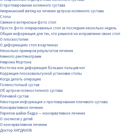
О протезировании коленного сустава
Американский взгляд на лечение артроза коленного сустава
Стопа
Свежие и интересные фото стоп
Просто фото оперированных стоп за последние несколько недель
Общая информация для тех, кто решился на исправление своих стоп
О плоскостопии
О деформациях стоп в картинках
Несколько примеров результатов лечения
Немного рентгенограмм
Неврома Мортона
Косточка или деформация больших пальцев ног
Коррекция плосковальгусной установки стопы
Когда делать операцию
Голеностопный сустав
Об артрозе голеностопного сустава
Плечевой сустав
Некоторая информация о протезировании плечевого сустава
Консервативное лечение
Перелом шейки бедра — консервативное лечение
О сколиозе у детей
О консервативном лечении
Доктор КАРДАНОВ