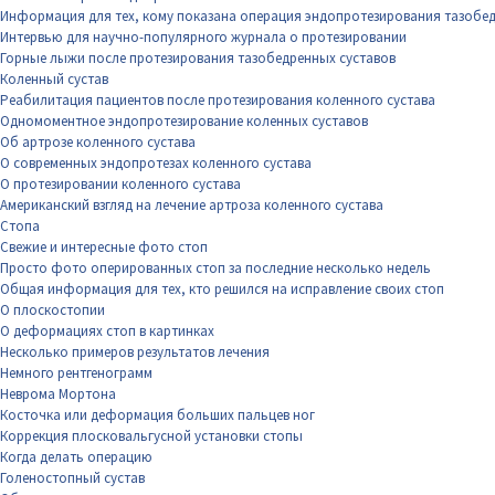
Информация для тех, кому показана операция эндопротезирования тазобед
Интервью для научно-популярного журнала о протезировании
Горные лыжи после протезирования тазобедренных суставов
Коленный сустав
Реабилитация пациентов после протезирования коленного сустава
Одномоментное эндопротезирование коленных суставов
Об артрозе коленного сустава
О современных эндопротезах коленного сустава
О протезировании коленного сустава
Американский взгляд на лечение артроза коленного сустава
Стопа
Свежие и интересные фото стоп
Просто фото оперированных стоп за последние несколько недель
Общая информация для тех, кто решился на исправление своих стоп
О плоскостопии
О деформациях стоп в картинках
Несколько примеров результатов лечения
Немного рентгенограмм
Неврома Мортона
Косточка или деформация больших пальцев ног
Коррекция плосковальгусной установки стопы
Когда делать операцию
Голеностопный сустав