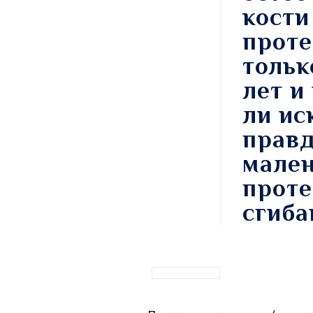
кости
проте
тольк
лет и
ли ис
правд
мален
проте
сгиба