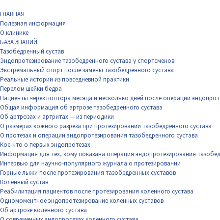
ГЛАВНАЯ
Полезная информация
О клинике
БАЗА ЗНАНИЙ
Тазобедренный сустав
Эндопротезирование тазобедренного сустава у спортсменов
Экстремальный спорт после замены тазобедренного сустава
Реальные истории из повседневной практики
Перелом шейки бедра
Пациенты через полтора месяца и несколько дней после операции эндопрот
Общая информация об артрозе тазобедренного сустава
Об артрозах и артритах — из периодики
О размерах кожного разреза при протезировании тазобедренного сустава
О протезах и операции эндопротезирования тазобедренного сустава
Кое-что о первых эндопротезах
Информация для тех, кому показана операция эндопротезирования тазобед
Интервью для научно-популярного журнала о протезировании
Горные лыжи после протезирования тазобедренных суставов
Коленный сустав
Реабилитация пациентов после протезирования коленного сустава
Одномоментное эндопротезирование коленных суставов
Об артрозе коленного сустава
О современных эндопротезах коленного сустава