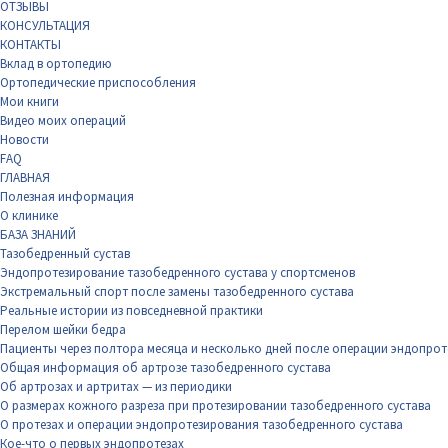
ОТЗЫВЫ
КОНСУЛЬТАЦИЯ
КОНТАКТЫ
Вклад в ортопедию
Ортопедические приспособления
Мои книги
Видео моих операций
Новости
FAQ
ГЛАВНАЯ
Полезная информация
О клинике
БАЗА ЗНАНИЙ
Тазобедренный сустав
Эндопротезирование тазобедренного сустава у спортсменов
Экстремальный спорт после замены тазобедренного сустава
Реальные истории из повседневной практики
Перелом шейки бедра
Пациенты через полтора месяца и несколько дней после операции эндопрот
Общая информация об артрозе тазобедренного сустава
Об артрозах и артритах — из периодики
О размерах кожного разреза при протезировании тазобедренного сустава
О протезах и операции эндопротезирования тазобедренного сустава
Кое-что о первых эндопротезах