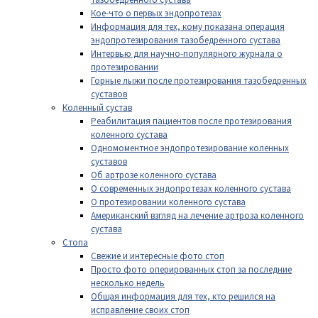
Кое-что о первых эндопротезах
Информация для тех, кому показана операция
эндопротезирования тазобедренного сустава
Интервью для научно-популярного журнала о
протезировании
Горные лыжи после протезирования тазобедренных
суставов
Коленный сустав
Реабилитация пациентов после протезирования
коленного сустава
Одномоментное эндопротезирование коленных
суставов
Об артрозе коленного сустава
О современных эндопротезах коленного сустава
О протезировании коленного сустава
Американский взгляд на лечение артроза коленного
сустава
Стопа
Свежие и интересные фото стоп
Просто фото оперированных стоп за последние
несколько недель
Общая информация для тех, кто решился на
исправление своих стоп