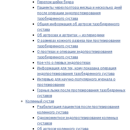
Перелом шейки бедра
Пациенты через полтора месяца и несколько дней
после операции эндопротезирования
тазобедренного сустава
Общая информация об артрозе тазобедренного
сустава
Об артрозах и артритах — из периодики
О размерах кожного разреза при протезировании
тазобедренного сустава
О протезах и операции эндопротезирования
тазобедренного сустава
Кое-что о первых эндопротезах
Информация для тех, кому показана операция
эндопротезирования тазобедренного сустава
Интервью для научно-популярного журнала о
протезировании
Горные лыжи после протезирования тазобедренных
суставов
Коленный сустав
Реабилитация пациентов после протезирования
коленного сустава
Одномоментное эндопротезирование коленных
суставов
Об артрозе коленного сустава