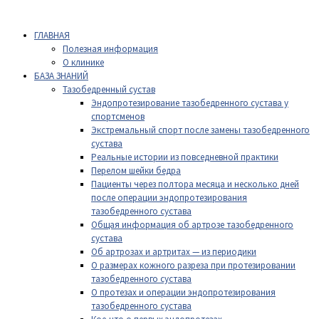
ГЛАВНАЯ
Полезная информация
О клинике
БАЗА ЗНАНИЙ
Тазобедренный сустав
Эндопротезирование тазобедренного сустава у
спортсменов
Экстремальный спорт после замены тазобедренного
сустава
Реальные истории из повседневной практики
Перелом шейки бедра
Пациенты через полтора месяца и несколько дней
после операции эндопротезирования
тазобедренного сустава
Общая информация об артрозе тазобедренного
сустава
Об артрозах и артритах — из периодики
О размерах кожного разреза при протезировании
тазобедренного сустава
О протезах и операции эндопротезирования
тазобедренного сустава