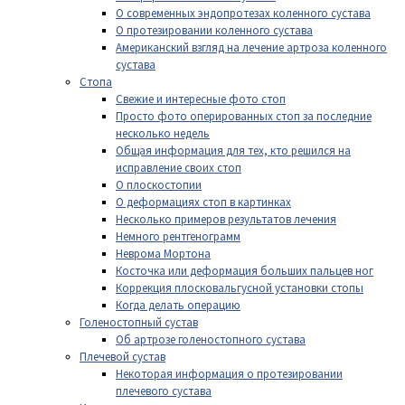
О современных эндопротезах коленного сустава
О протезировании коленного сустава
Американский взгляд на лечение артроза коленного
сустава
Стопа
Свежие и интересные фото стоп
Просто фото оперированных стоп за последние
несколько недель
Общая информация для тех, кто решился на
исправление своих стоп
О плоскостопии
О деформациях стоп в картинках
Несколько примеров результатов лечения
Немного рентгенограмм
Неврома Мортона
Косточка или деформация больших пальцев ног
Коррекция плосковальгусной установки стопы
Когда делать операцию
Голеностопный сустав
Об артрозе голеностопного сустава
Плечевой сустав
Некоторая информация о протезировании
плечевого сустава