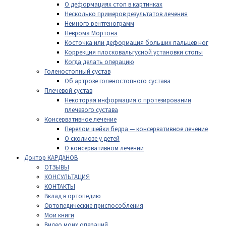
О деформациях стоп в картинках
Несколько примеров результатов лечения
Немного рентгенограмм
Неврома Мортона
Косточка или деформация больших пальцев ног
Коррекция плосковальгусной установки стопы
Когда делать операцию
Голеностопный сустав
Об артрозе голеностопного сустава
Плечевой сустав
Некоторая информация о протезировании
плечевого сустава
Консервативное лечение
Перелом шейки бедра — консервативное лечение
О сколиозе у детей
О консервативном лечении
Доктор КАРДАНОВ
ОТЗЫВЫ
КОНСУЛЬТАЦИЯ
КОНТАКТЫ
Вклад в ортопедию
Ортопедические приспособления
Мои книги
Видео моих операций