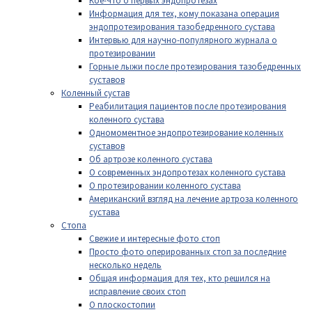
Кое-что о первых эндопротезах
Информация для тех, кому показана операция
эндопротезирования тазобедренного сустава
Интервью для научно-популярного журнала о
протезировании
Горные лыжи после протезирования тазобедренных
суставов
Коленный сустав
Реабилитация пациентов после протезирования
коленного сустава
Одномоментное эндопротезирование коленных
суставов
Об артрозе коленного сустава
О современных эндопротезах коленного сустава
О протезировании коленного сустава
Американский взгляд на лечение артроза коленного
сустава
Стопа
Свежие и интересные фото стоп
Просто фото оперированных стоп за последние
несколько недель
Общая информация для тех, кто решился на
исправление своих стоп
О плоскостопии