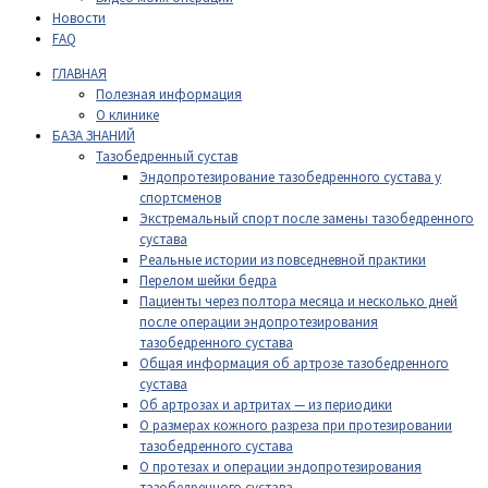
Новости
FAQ
ГЛАВНАЯ
Полезная информация
О клинике
БАЗА ЗНАНИЙ
Тазобедренный сустав
Эндопротезирование тазобедренного сустава у
спортсменов
Экстремальный спорт после замены тазобедренного
сустава
Реальные истории из повседневной практики
Перелом шейки бедра
Пациенты через полтора месяца и несколько дней
после операции эндопротезирования
тазобедренного сустава
Общая информация об артрозе тазобедренного
сустава
Об артрозах и артритах — из периодики
О размерах кожного разреза при протезировании
тазобедренного сустава
О протезах и операции эндопротезирования
тазобедренного сустава