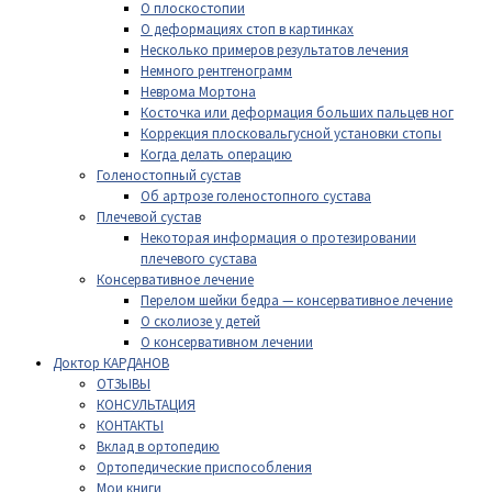
О плоскостопии
О деформациях стоп в картинках
Несколько примеров результатов лечения
Немного рентгенограмм
Неврома Мортона
Косточка или деформация больших пальцев ног
Коррекция плосковальгусной установки стопы
Когда делать операцию
Голеностопный сустав
Об артрозе голеностопного сустава
Плечевой сустав
Некоторая информация о протезировании
плечевого сустава
Консервативное лечение
Перелом шейки бедра — консервативное лечение
О сколиозе у детей
О консервативном лечении
Доктор КАРДАНОВ
ОТЗЫВЫ
КОНСУЛЬТАЦИЯ
КОНТАКТЫ
Вклад в ортопедию
Ортопедические приспособления
Мои книги