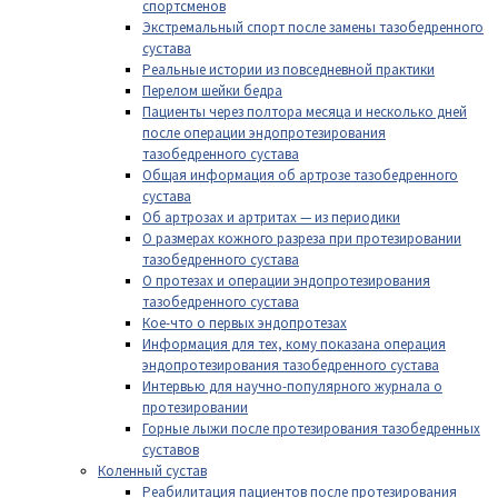
спортсменов
Экстремальный спорт после замены тазобедренного
сустава
Реальные истории из повседневной практики
Перелом шейки бедра
Пациенты через полтора месяца и несколько дней
после операции эндопротезирования
тазобедренного сустава
Общая информация об артрозе тазобедренного
сустава
Об артрозах и артритах — из периодики
О размерах кожного разреза при протезировании
тазобедренного сустава
О протезах и операции эндопротезирования
тазобедренного сустава
Кое-что о первых эндопротезах
Информация для тех, кому показана операция
эндопротезирования тазобедренного сустава
Интервью для научно-популярного журнала о
протезировании
Горные лыжи после протезирования тазобедренных
суставов
Коленный сустав
Реабилитация пациентов после протезирования