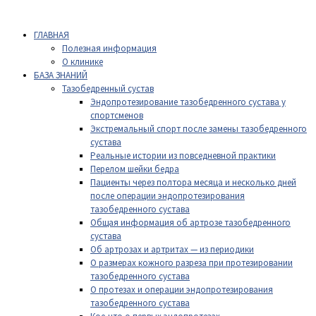
ГЛАВНАЯ
Полезная информация
О клинике
БАЗА ЗНАНИЙ
Тазобедренный сустав
Эндопротезирование тазобедренного сустава у
спортсменов
Экстремальный спорт после замены тазобедренного
сустава
Реальные истории из повседневной практики
Перелом шейки бедра
Пациенты через полтора месяца и несколько дней
после операции эндопротезирования
тазобедренного сустава
Общая информация об артрозе тазобедренного
сустава
Об артрозах и артритах — из периодики
О размерах кожного разреза при протезировании
тазобедренного сустава
О протезах и операции эндопротезирования
тазобедренного сустава