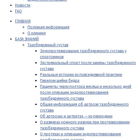
Новости
FAQ
ГЛАВНАЯ
Полезная информация
О клинике
БАЗА ЗНАНИЙ
Тазобедренный сустав
Эндопротезирование тазобедренного сустава у
спортсменов
Экстремальный спорт после замены тазобедренного
сустава
Реальные истории из повседневной практики
Перелом шейки бедра
Пациенты через полтора месяца и несколько дней
после операции эндопротезирования
тазобедренного сустава
Общая информация об артрозе тазобедренного
сустава
Об артрозах и артритах — из периодики
О размерах кожного разреза при протезировании
тазобедренного сустава
О протезах и операции эндопротезирования
тазобедренного сустава