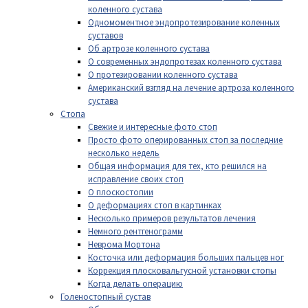
коленного сустава
Одномоментное эндопротезирование коленных
суставов
Об артрозе коленного сустава
О современных эндопротезах коленного сустава
О протезировании коленного сустава
Американский взгляд на лечение артроза коленного
сустава
Стопа
Свежие и интересные фото стоп
Просто фото оперированных стоп за последние
несколько недель
Общая информация для тех, кто решился на
исправление своих стоп
О плоскостопии
О деформациях стоп в картинках
Несколько примеров результатов лечения
Немного рентгенограмм
Неврома Мортона
Косточка или деформация больших пальцев ног
Коррекция плосковальгусной установки стопы
Когда делать операцию
Голеностопный сустав