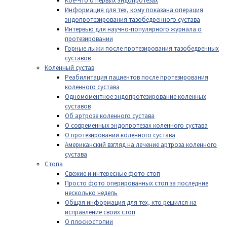
Кое-что о первых эндопротезах
Информация для тех, кому показана операция
эндопротезирования тазобедренного сустава
Интервью для научно-популярного журнала о
протезировании
Горные лыжи после протезирования тазобедренных
суставов
Коленный сустав
Реабилитация пациентов после протезирования
коленного сустава
Одномоментное эндопротезирование коленных
суставов
Об артрозе коленного сустава
О современных эндопротезах коленного сустава
О протезировании коленного сустава
Американский взгляд на лечение артроза коленного
сустава
Стопа
Свежие и интересные фото стоп
Просто фото оперированных стоп за последние
несколько недель
Общая информация для тех, кто решился на
исправление своих стоп
О плоскостопии