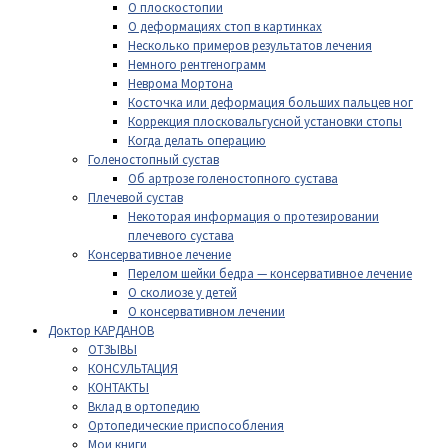
О плоскостопии
О деформациях стоп в картинках
Несколько примеров результатов лечения
Немного рентгенограмм
Неврома Мортона
Косточка или деформация больших пальцев ног
Коррекция плосковальгусной установки стопы
Когда делать операцию
Голеностопный сустав
Об артрозе голеностопного сустава
Плечевой сустав
Некоторая информация о протезировании
плечевого сустава
Консервативное лечение
Перелом шейки бедра — консервативное лечение
О сколиозе у детей
О консервативном лечении
Доктор КАРДАНОВ
ОТЗЫВЫ
КОНСУЛЬТАЦИЯ
КОНТАКТЫ
Вклад в ортопедию
Ортопедические приспособления
Мои книги