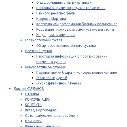
О деформациях стоп в картинках
Несколько примеров результатов лечения
Немного рентгенограмм
Неврома Мортона
Косточка или деформация больших пальцев ног
Коррекция плосковальгусной установки стопы
Когда делать операцию
Голеностопный сустав
Об артрозе голеностопного сустава
Плечевой сустав
Некоторая информация о протезировании
плечевого сустава
Консервативное лечение
Перелом шейки бедра — консервативное лечение
О сколиозе у детей
О консервативном лечении
Доктор КАРДАНОВ
ОТЗЫВЫ
КОНСУЛЬТАЦИЯ
КОНТАКТЫ
Вклад в ортопедию
Ортопедические приспособления
Мои книги
Видео моих операций