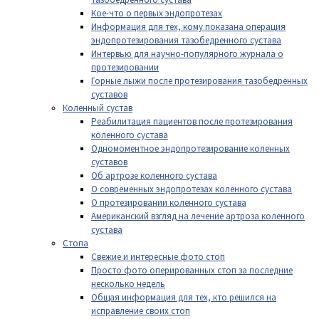
Кое-что о первых эндопротезах
Информация для тех, кому показана операция
эндопротезирования тазобедренного сустава
Интервью для научно-популярного журнала о
протезировании
Горные лыжи после протезирования тазобедренных
суставов
Коленный сустав
Реабилитация пациентов после протезирования
коленного сустава
Одномоментное эндопротезирование коленных
суставов
Об артрозе коленного сустава
О современных эндопротезах коленного сустава
О протезировании коленного сустава
Американский взгляд на лечение артроза коленного
сустава
Стопа
Свежие и интересные фото стоп
Просто фото оперированных стоп за последние
несколько недель
Общая информация для тех, кто решился на
исправление своих стоп