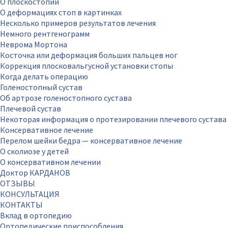
О плоскостопии
О деформациях стоп в картинках
Несколько примеров результатов лечения
Немного рентгенограмм
Неврома Мортона
Косточка или деформация больших пальцев ног
Коррекция плосковальгусной установки стопы
Когда делать операцию
Голеностопный сустав
Об артрозе голеностопного сустава
Плечевой сустав
Некоторая информация о протезировании плечевого сустава
Консервативное лечение
Перелом шейки бедра — консервативное лечение
О сколиозе у детей
О консервативном лечении
Доктор КАРДАНОВ
ОТЗЫВЫ
КОНСУЛЬТАЦИЯ
КОНТАКТЫ
Вклад в ортопедию
Ортопедические приспособления