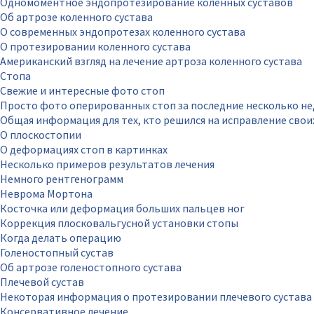
Одномоментное эндопротезирование коленных суставов
Об артрозе коленного сустава
О современных эндопротезах коленного сустава
О протезировании коленного сустава
Американский взгляд на лечение артроза коленного сустава
Стопа
Свежие и интересные фото стоп
Просто фото оперированных стоп за последние несколько не
Общая информация для тех, кто решился на исправление свои
О плоскостопии
О деформациях стоп в картинках
Несколько примеров результатов лечения
Немного рентгенограмм
Неврома Мортона
Косточка или деформация больших пальцев ног
Коррекция плосковальгусной установки стопы
Когда делать операцию
Голеностопный сустав
Об артрозе голеностопного сустава
Плечевой сустав
Некоторая информация о протезировании плечевого сустава
Консервативное лечение