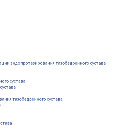
рации эндопротезирования тазобедренного сустава
ного сустава
сустава
вания тазобедренного сустава
и
устава