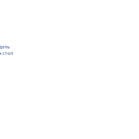
дель
х стоп