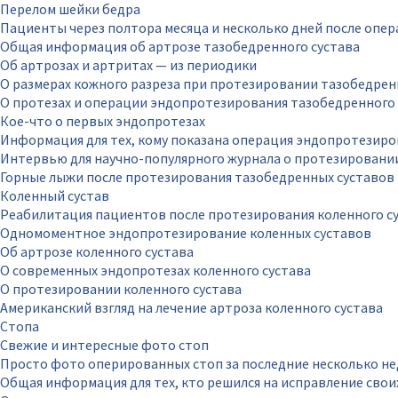
Перелом шейки бедра
Пациенты через полтора месяца и несколько дней после опе
Общая информация об артрозе тазобедренного сустава
Об артрозах и артритах — из периодики
О размерах кожного разреза при протезировании тазобедрен
О протезах и операции эндопротезирования тазобедренного 
Кое-что о первых эндопротезах
Информация для тех, кому показана операция эндопротезиро
Интервью для научно-популярного журнала о протезировани
Горные лыжи после протезирования тазобедренных суставов
Коленный сустав
Реабилитация пациентов после протезирования коленного с
Одномоментное эндопротезирование коленных суставов
Об артрозе коленного сустава
О современных эндопротезах коленного сустава
О протезировании коленного сустава
Американский взгляд на лечение артроза коленного сустава
Стопа
Свежие и интересные фото стоп
Просто фото оперированных стоп за последние несколько не
Общая информация для тех, кто решился на исправление свои