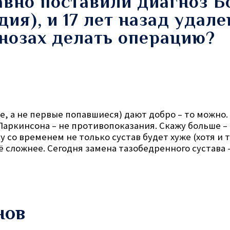
авно поставили диагноз Б
дия), и 17 лет назад удал
гнозах делать операцию?
, а не первые попавшиеся) дают добро – то можно.
Паркинсона – не противопоказания. Скажу больше 
о временем не только сустав будет хуже (хотя и так
 сложнее. Сегодня замена тазобедренного сустава 
нов