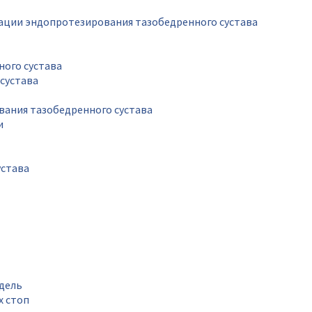
рации эндопротезирования тазобедренного сустава
ного сустава
сустава
вания тазобедренного сустава
и
устава
дель
х стоп